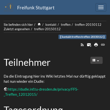
Freifunk Stuttgart
Home
Sie befinden sich hier
kontakt
treffen
treffen-20150112
Zuletzt angesehen
treffen-20150112
kontakt:treffen:treffen-20150112
Teilnehmer
Da die Eintragung hier ins Wiki letztes Mal nur dürftig geklappt
hat nun wieder ein Dudle:
https://dudle.inf.tu-dresden.de/privacy/FFS-
_Treffen_12012015/
Tagesordnung