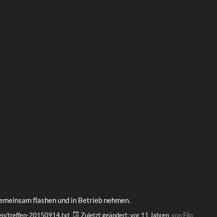
gemeinsam flashen und in Betrieb nehmen.
fen/treffen-20150914.txt
Zuletzt geändert:
vor 11 Jahren
von
Flip