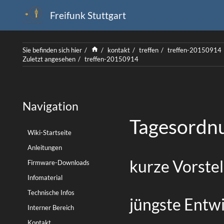
Freifunk Stuttgart
Home
Sie befinden sich hier
kontakt
treffen
treffen-20150914
Zuletzt angesehen
treffen-20150914
Navigation
Tagesordn
Wiki-Startseite
Anleitungen
kurze Vorste
Firmware-Downloads
Infomaterial
Technische Infos
jüngste Entw
Interner Bereich
Kontakt