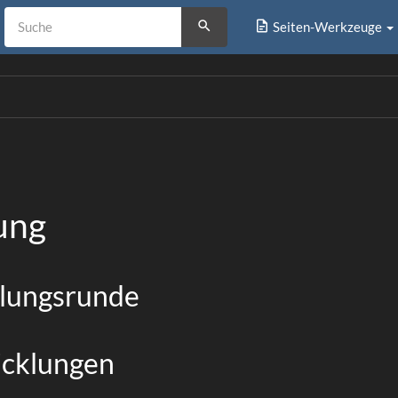
Seiten-Werkzeuge
ung
llungsrunde
icklungen