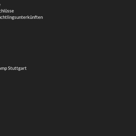
e
chlüsse
üchtlingsunterkünften
amp Stuttgart