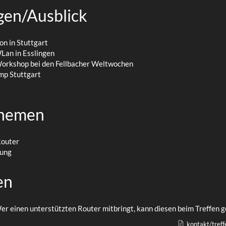
gen/Ausblick
on in Stuttgart
Lan in Esslingen
orkshop bei den Fellbacher Weltwochen
mp Stuttgart
Themen
Router
rung
en
Wer einen unterstützten Router mitbringt, kann diesen beim Treffen 
kontakt/tref