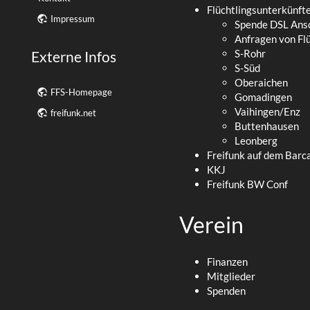
Flüchtlingsunterkünft
Impressum
Spende DSL Ans
Anfragen von Fl
S-Rohr
Externe Infos
S-Süd
Oberaichen
FFS-Homepage
Gomadingen
Vaihingen/Enz
freifunk.net
Buttenhausen
Leonberg
Freifunk auf dem Barc
KKJ
Freifunk BW Conf
Verein
Finanzen
Mitglieder
Spenden