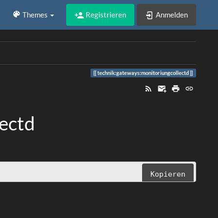
Registrieren
Anmelden
Themes
technik:gateways:monitoriungcollectd
lectd
Kopieren