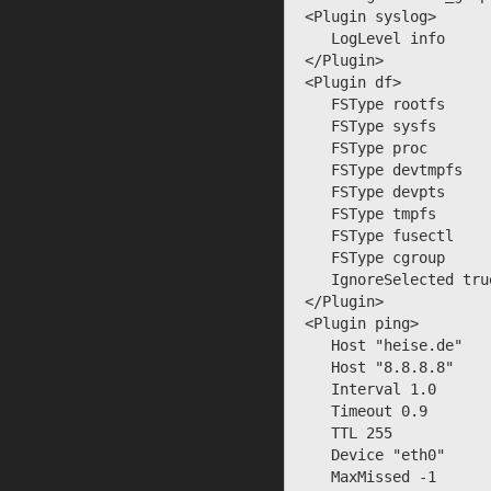
 <Plugin syslog>

    LogLevel info

 </Plugin>

 <Plugin df>

    FSType rootfs

    FSType sysfs

    FSType proc

    FSType devtmpfs

    FSType devpts

    FSType tmpfs

    FSType fusectl

    FSType cgroup

    IgnoreSelected true

 </Plugin>

 <Plugin ping>

    Host "heise.de"

    Host "8.8.8.8"

    Interval 1.0

    Timeout 0.9

    TTL 255

    Device "eth0"

    MaxMissed -1
