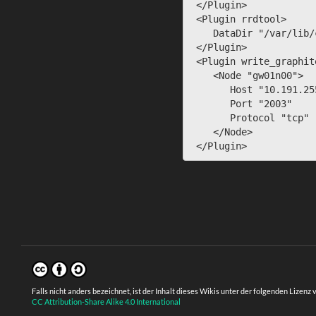
 </Plugin>

 <Plugin rrdtool>

    DataDir "/var/lib/collectd/rrd"

 </Plugin>

 <Plugin write_graphite>

    <Node "gw01n00">

       Host "10.191.255.253"

       Port "2003"

       Protocol "tcp"

    </Node>

 </Plugin>
Falls nicht anders bezeichnet, ist der Inhalt dieses Wikis unter der folgenden Lizenz 
CC Attribution-Share Alike 4.0 International