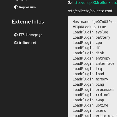
http://dhcp03.freifunk-s
Impressum
/etc/collectd/collectd.conf
Externe Infos
 Hostname "gw07n03"<----># bitte anpassen

 #FQDNLookup true

 LoadPlugin syslog

FFS-Homepage
 LoadPlugin battery

freifunk.net
 LoadPlugin cpu

 LoadPlugin df

 LoadPlugin disk

 LoadPlugin entropy

 LoadPlugin interface

 LoadPlugin irq

 LoadPlugin load

 LoadPlugin memory

 LoadPlugin ping

 LoadPlugin processes

 LoadPlugin rrdtool

 LoadPlugin swap

 LoadPlugin uptime

 LoadPlugin users

 LoadPlugin write_graphite
