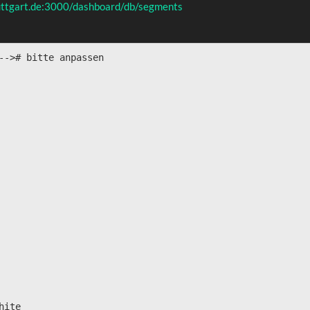
tuttgart.de:3000/dashboard/db/segments