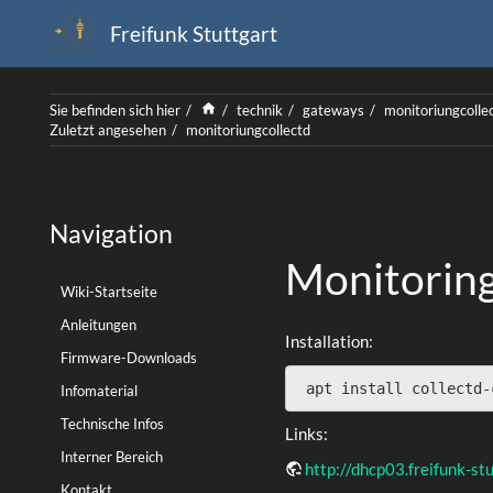
Freifunk Stuttgart
Home
Sie befinden sich hier
technik
gateways
monitoriungcolle
Zuletzt angesehen
monitoriungcollectd
Navigation
Monitoring
Wiki-Startseite
Anleitungen
Installation:
Firmware-Downloads
 apt install collectd-
Infomaterial
Technische Infos
Links:
Interner Bereich
http://dhcp03.freifunk-s
Kontakt