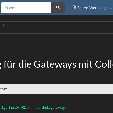
Seiten-Werkzeuge
ctd
 für die Gateways mit Col
core
tuttgart.de:3000/dashboard/db/gateways