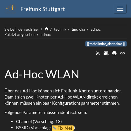
Freifunk Stuttgart
Home
Sie befinden sich hier
technik
tinc_olsr
adhoc
Zuletzt angesehen
adhoc
technik:tinc_olsr:adhoc
Ad-Hoc WLAN
Über das Ad-Hoc können sich Freifunk-Knoten untereinander.
Damit sich zwei Knoten per Ad-Hoc WLAN direkt erreichen
können, müssen ein paar Konfigurationsparameter stimmen.
Folgende Parameter müssen identisch sein:
Channel (Vorschlag: 13)
BSSID (Vorschlag:
)