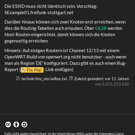
Die ESSID muss nicht identisch sein. Vorschlag:
SExample01.freifunk-stuttgart.net
Darüber hinaus können sich zwei Knoten erst erreichen, wenn
dies die Routing-Tabellen auch erlauben. Über
OLSR
werden
Host-Routen eingerichtet, damit können sich die Knoten
gegenseitig erreichen.
Hinweis: Auf einigen Routern ist Channel 12/13 mit einem
OpenWRT-Build von openwrt.org nicht benutzbar - auch wenn
man als Region 'DE' konfiguriert. Dazu gibt es auch einen Bug-
Report (
: Link einfügen)
technik/tinc_olsr/adhoc.txt
Zuletzt geändert:
vor 11 Jahren
von
5.255.253.160
Falls nicht anders bezeichnet, ist der Inhalt dieses Wikis unter der folgenden Lizenz