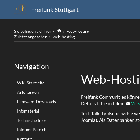
Freifunk Stuttgart
Home
Sie befinden sich hier
web-hosting
Zuletzt angesehen
web-hosting
Navigation
Web-Hosti
Wiki-Startseite
Anleitungen
Freifunk Communities können
Firmware-Downloads
Details bitte mit dem
Vor
Infomaterial
Tech Talk: typischerweise w
Joomla). Als Datenbanken st
Technische Infos
Interner Bereich
Kontakt