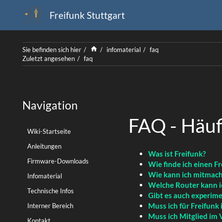
Freifunk Stuttgart
Home
Sie befinden sich hier
infomaterial
faq
Zuletzt angesehen
faq
Navigation
FAQ - Häuf
Wiki-Startseite
Anleitungen
Was ist Freifunk?
Firmware-Downloads
Wie finde ich einen F
Wie kann ich mitmac
Infomaterial
Welche Router kann i
Technische Infos
Gibt es auch experime
Muss ich für Freifunk
Interner Bereich
Muss ich Mitglied im V
Kontakt