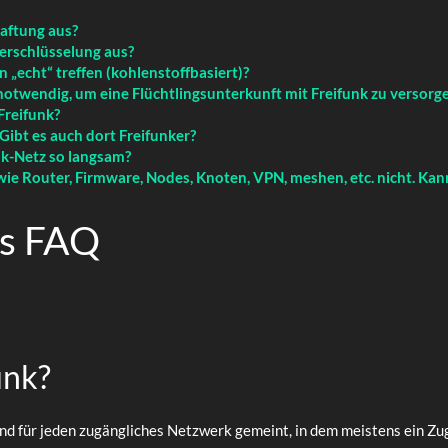
Haftung aus?
Verschlüsselung aus?
 „echt“ treffen (kohlenstoffbasiert)?
notwendig, um eine Flüchtlingsunterkunft mit Freifunk zu versorg
Freifunk?
ibt es auch dort Freifunker?
nk-Netz so langsam?
 wie Router, Firmware, Nodes, Knoten, VPN, meshen, etc. nicht. Kan
es FAQ
unk?
 und für jeden zugängliches Netzwerk gemeint, in dem meistens ein 