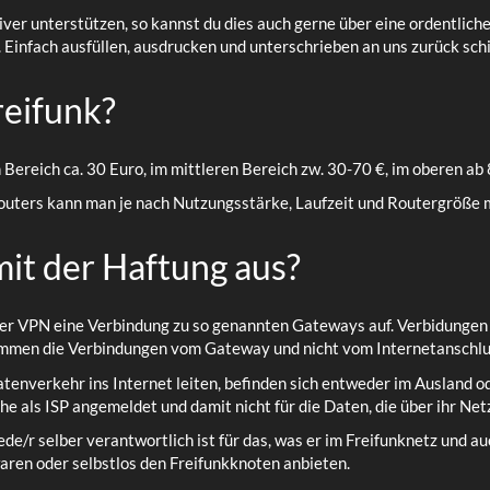
iver unterstützen, so kannst du dies auch gerne über eine ordentliche
. Einfach ausfüllen, ausdrucken und unterschrieben an uns zurück sch
reifunk?
 Bereich ca. 30 Euro, im mittleren Bereich zw. 30-70 €, im oberen 
outers kann man je nach Nutzungsstärke, Laufzeit und Routergröße m
mit der Haftung aus?
er VPN eine Verbindung zu so genannten Gateways auf. Verbidungen
ommen die Verbindungen vom Gateway und nicht vom Internetanschlu
enverkehr ins Internet leiten, befinden sich entweder im Ausland o
he als ISP angemeldet und damit nicht für die Daten, die über ihr Ne
ede/r selber verantwortlich ist für das, was er im Freifunknetz und a
waren oder selbstlos den Freifunkknoten anbieten.