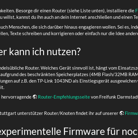
eiten. Besorge dir einen Router (siehe Liste unten), installiere die
F
 willst, kannst du ihn auch an dein Internet anschließen und einen Te
uch Menschen, die sich darüber hinaus engagieren wollen. Sei es, ind
len, Texte schreiben und korrigieren oder einfach nur die Idee and
r kann ich nutzen?
ndelsübliche Router. Welches Gerät sinnvoll ist, hängt vom Einsatzs
a aufgrund des beschränkten Speicherplatzes (4MB Flash/32MB RAM) 
fungen auf z.B. den TP-Link 1043ND als Einstiegsgerät ausgewichen w
t.
ie hervorragende
Router-Empfehlungsseite
von Freifunk Darmstadt
 Stuttgart unterstützer Router/Knoten findet ihr auf unserer
Firmw
experimentelle Firmware für noch