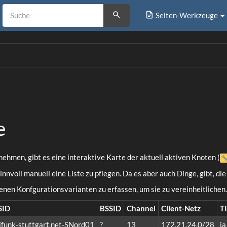
Seiten-Werkzeuge
e
ehmen, gibt es eine interaktive Karte der aktuell aktiven Knoten (
nnvoll manuell eine Liste zu pflegen. Da es aber auch Dinge, gibt, die
enen Konfgurationsvarianten zu erfassen, um sie zu vereinheitlichen.
SID
BSSID
Channel
Client-Netz
T
ifunk-stuttgart.net-SNord01
?
13
172.21.24.0/28
ja